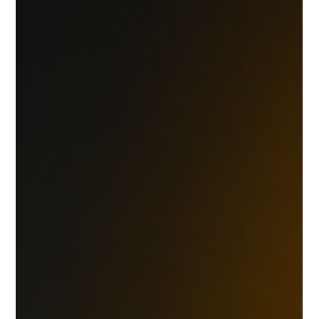
Macronutrienții Eficient
Un articol rapid pentru a-ți calcula necesarul
caloric, IMC-ul și necesarul de macronutrienți.