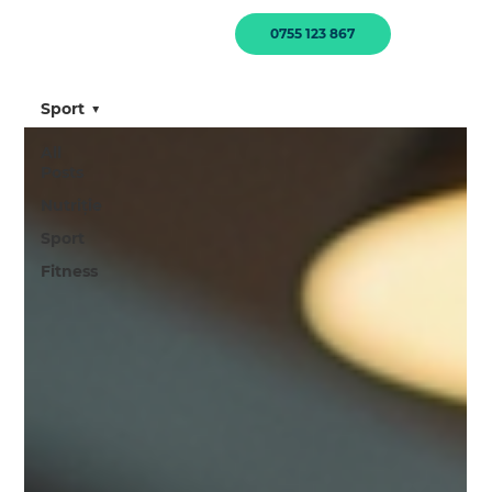
0755 123 867
Sport
All
Posts
Nutriție
Sport
Fitness